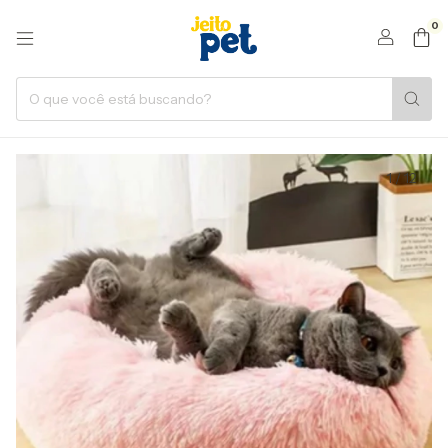
0
1
/
12