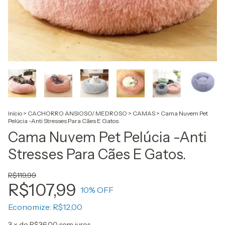
Início
>
CACHORRO ANSIOSO/ MEDROSO
>
CAMAS
>
Cama Nuvem Pet
Pelúcia -Anti Stresses Para Cães E Gatos.
Cama Nuvem Pet Pelúcia -Anti
Stresses Para Cães E Gatos.
R$119,99
R$107,99
10
% OFF
Economize:
R$12,00
3
x de
R$36,00
sem juros