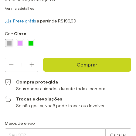
Ver mais detalhes
Frete grátis
a partir de
R$199,99
Cor:
Cinza
Compra protegida
Seus dados cuidados durante toda a compra.
Trocas e devoluções
Se não gostar, você pode trocar ou devolver.
Entregas para o CEP:
Alterar CEP
Meios de envio
Calcular