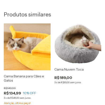
Produtos similares
Cama Nuvem Toca
Cama Banana para Cães e
R$189,00
Gatos
3
x
de
R$63,00
sem juros
R$149,99
R$134,99
10
% OFF
3
x
de
R$45,00
sem juros
Atenção, última peça!