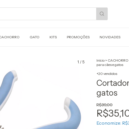
CACHORRO
GATO
KITS
PROMOÇÕES
NOVIDADES
Início
>
CACHORRO 
1
/
5
para cães e gatos
+20 vendidos
Cortador
gatos
R$39,00
R$35,1
Economize:
R$