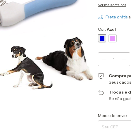
Ver mais detalhes
Frete grátis
a
Cor:
Azul
Compra p
Seus dados
Trocas e 
Se não gost
Entregas para o CEP
Meios de envio