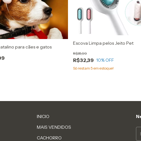
Escova Limpa pelos Jeito Pet
atalino para cães e gatos
R$35,99
99
R$32,39
10
% OFF
Só restam
5
em estoque!
INICIO
Ne
MAIS VENDIDOS
CACHORRO