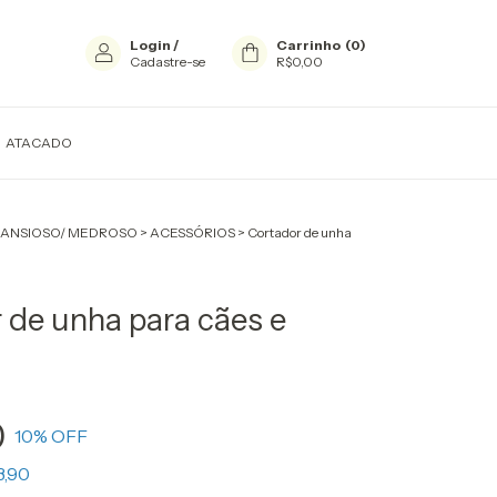
Login
/
Carrinho
(
0
)
Cadastre-se
R$0,00
ATACADO
ANSIOSO/ MEDROSO
>
ACESSÓRIOS
>
Cortador de unha
 de unha para cães e
0
10
% OFF
3,90