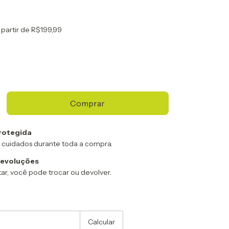
 partir de
R$199,99
rotegida
 cuidados durante toda a compra.
devoluções
ar, você pode trocar ou devolver.
:
Alterar CEP
Calcular