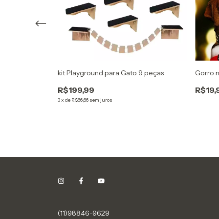
kit Playground para Gato 9 peças
Gorro n
R$199,99
R$19,
 de Pelos para
3
x
de
R$66,66
sem juros
(11)98846-9629