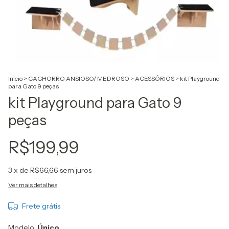
Início
>
CACHORRO ANSIOSO/ MEDROSO
>
ACESSÓRIOS
>
kit Playground
para Gato 9 peças
kit Playground para Gato 9
peças
R$199,99
3
x de
R$66,66
sem juros
Ver mais detalhes
Frete grátis
Modelo:
Único