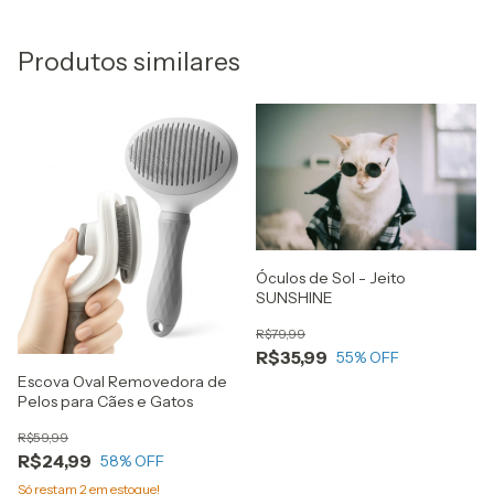
Produtos similares
Óculos de Sol - Jeito
SUNSHINE
R$79,99
R$35,99
55
% OFF
Escova Oval Removedora de
Pelos para Cães e Gatos
R$59,99
R$24,99
58
% OFF
Só restam
2
em estoque!